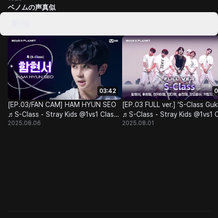
ベノムの声真似
動画
03:42
0
[EP.03/FAN CAM] HAM HYUN SEO
[EP.03 FULL ver.] 'S-Class Guk
♬S-Class - Stray Kids @1vs1 Class
♬S-Class - Stray Kids @1vs1 
2025.08.06
2025.08.01
Battle
Battle