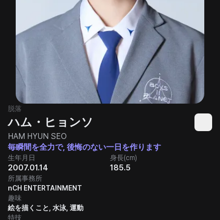
脱落
ハム・ヒョンソ
HAM HYUN SEO
毎瞬間を全力で, 後悔のない一日を作ります
生年月日
身長(cm)
2007.01.14
185.5
所属事務所
nCH ENTERTAINMENT
趣味
絵を描くこと, 水泳, 運動
特技