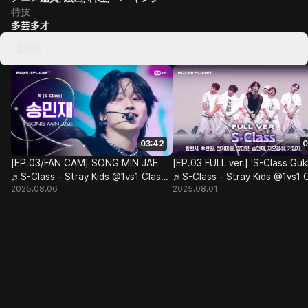
特技
多芸多才
動画
03:42
0
[EP.03/FAN CAM] SONG MIN JAE
[EP.03 FULL ver.] 'S-Class Guk
♬S-Class - Stray Kids @1vs1 Class
♬S-Class - Stray Kids @1vs1 
2025.08.06
2025.08.01
Battle
Battle