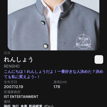
脱落
れんしょう
RENSHO
こんにちは！れんしょうだよ！一番好きな人決めた？決め
ても私に変えよう~！
生年月日
身長(cm)
2007.12.19
176
所属事務所
IST ENTERTAINMENT
趣味
睡眠, 旅行, 食事, 動画鑑賞, ゲーム