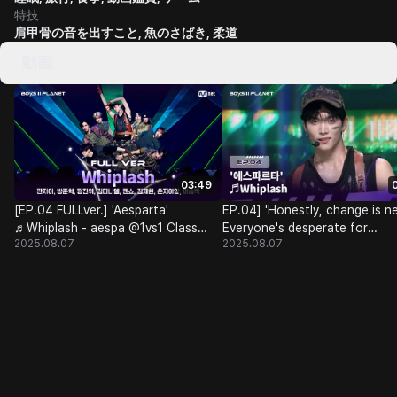
特技
肩甲骨の音を出すこと, 魚のさばき, 柔道
動画
03:49
[EP.04 FULLver.] 'Aesparta'
EP.04] 'Honestly, change is n
♬Whiplash - aespa @1vs1 Class
Everyone's desperate for
2025.08.07
2025.08.07
Battle
〈Whiplash〉 Team 2’s killing par