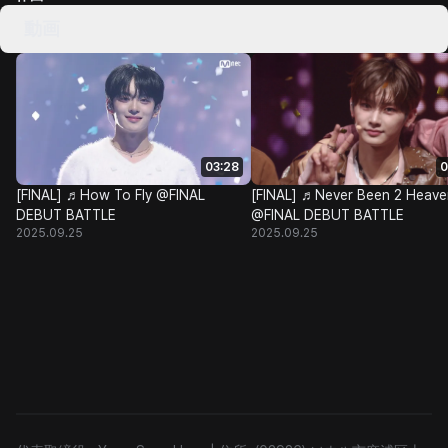
動画
03:28
0
[FINAL] ♬How To Fly @FINAL
[FINAL] ♬Never Been 2 Heave
DEBUT BATTLE
@FINAL DEBUT BATTLE
2025.09.25
2025.09.25