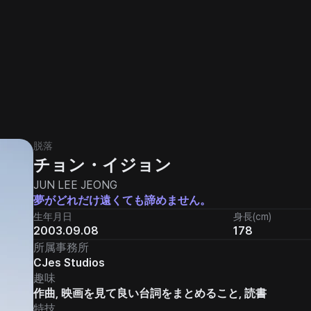
脱落
チョン・イジョン
JUN LEE JEONG
夢がどれだけ遠くても諦めません。
生年月日
身長(cm)
2003.09.08
178
所属事務所
CJes Studios
趣味
作曲, 映画を見て良い台詞をまとめること, 読書
特技