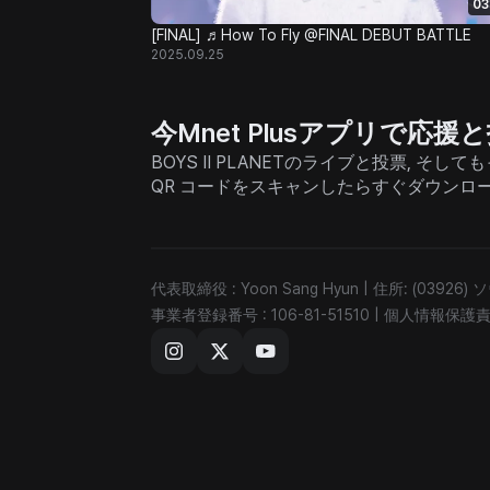
03
[FINAL] ♬How To Fly @FINAL DEBUT BATTLE
2025.09.25
今Mnet Plusアプリで応
BOYS II PLANETのライブと投票, 
QR コードをスキャンしたらすぐダウンロ
代表取締役 : Yoon Sang Hyun
|
住所: (03926
事業者登録番号 : 106-81-51510
|
個人情報保護責任者 