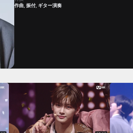
作曲, 振付, ギター演奏