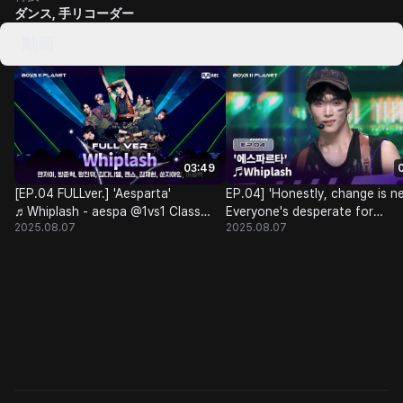
ダンス, 手リコーダー
動画
03:49
[EP.04 FULLver.] 'Aesparta'
EP.04] 'Honestly, change is n
♬Whiplash - aespa @1vs1 Class
Everyone's desperate for
2025.08.07
2025.08.07
Battle
〈Whiplash〉 Team 2’s killing par