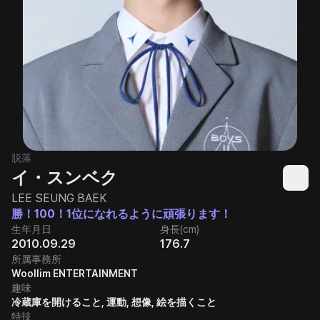
脱落
イ・スンベク
LEE SEUNG BAEK
勝！100！1位になれるように頑張ります！
生年月日
身長(cm)
2010.09.29
176.7
所属事務所
Woollim ENTERTAINMENT
趣味
冷蔵庫を開けること, 運動, 想像, 絵を描くこと
特技