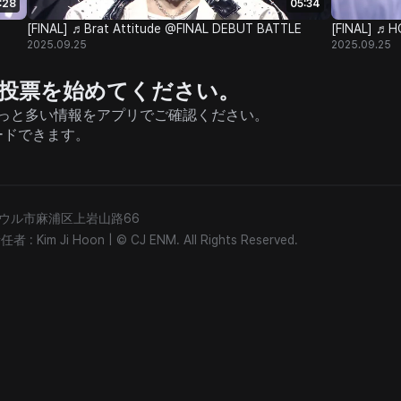
:28
05:34
[FINAL] ♬Brat Attitude @FINAL DEBUT BATTLE
[FINAL] ♬
2025.09.25
2025.09.25
援と投票を始めてください。
そしてもっと多い情報をアプリでご確認ください。
ードできます。
) ソウル市麻浦区上岩山路66
: Kim Ji Hoon
|
© CJ ENM. All Rights Reserved.