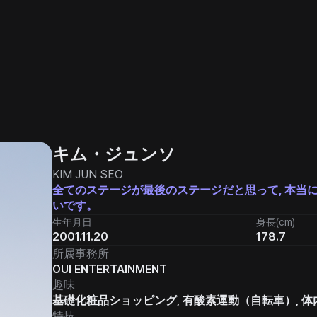
キム・ジュンソ
KIM JUN SEO
全てのステージが最後のステージだと思って, 本当
いです。
生年月日
身長(cm)
2001.11.20
178.7
所属事務所
OUI ENTERTAINMENT
趣味
基礎化粧品ショッピング, 有酸素運動（自転車）, 
特技