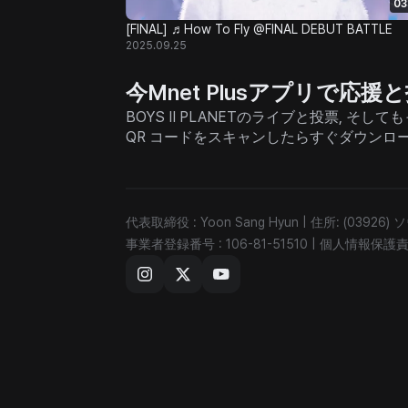
03
[FINAL] ♬How To Fly @FINAL DEBUT BATTLE
2025.09.25
今Mnet Plusアプリで応
BOYS II PLANETのライブと投票, 
QR コードをスキャンしたらすぐダウンロ
代表取締役 : Yoon Sang Hyun
|
住所: (03926
事業者登録番号 : 106-81-51510
|
個人情報保護責任者 