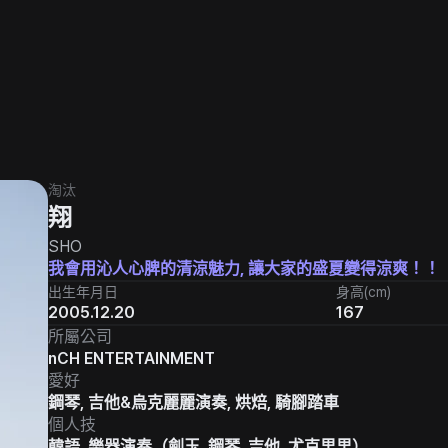
淘汰
翔
SHO
我會用沁人心脾的清涼魅力, 讓大家的盛夏變得涼爽！！
出生年月日
身高(cm)
2005.12.20
167
所屬公司
nCH ENTERTAINMENT
愛好
鋼琴, 吉他&烏克麗麗演奏, 烘焙, 騎腳踏車
個人技
韓語, 樂器演奏（劍玉, 鋼琴, 吉他, 尤克里里）