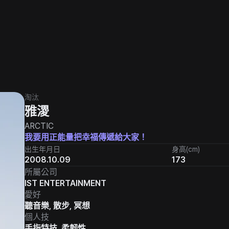
淘汰
雅溭
ARCTIC
我要用正能量把幸福傳遞給大家！
出生年月日
身高(cm)
2008.10.09
173
所屬公司
IST ENTERTAINMENT
愛好
聽音樂, 散步, 冥想
個人技
手指特技, 柔韌性