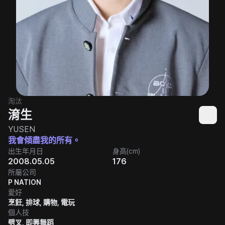
淘汰
淯生
YUSEN
我會傾盡我的所有。
出生年月日
身高(cm)
2008.05.05
176
所屬公司
P NATION
愛好
烹飪, 排球, 購物, 電玩
個人技
劈叉, 即興舞蹈