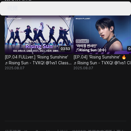
視頻
03:53
0
[EP.04 FULLver.] 'Rising Sunshine'
[EP.04] 'Rising Sunshine' 🔥
♬Rising Sun - TVXQ! @1vs1 Class
♬Rising Sun - TVXQ! @1vs1 Cl
2025.08.07
2025.08.07
Battle
Battle