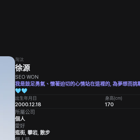
淘汰
徐源
SEO WON
我是鼓足勇氣、懷著迫切的心情站在這裡的, 為夢想而挑戰
🩵🩵
出生年月日
身高(cm)
2000.12.18
170
所屬公司
個人
愛好
逛街, 攀岩, 散步
個人技